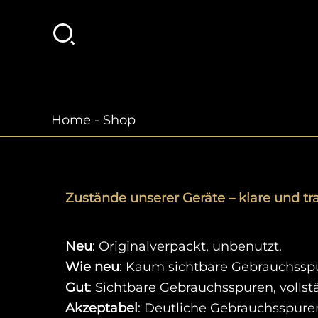
Zum
Inhalt
springen
Home
-
Shop
Zustände unserer Geräte – klare und tr
Neu
: Originalverpackt, unbenutzt.
Wie neu
: Kaum sichtbare Gebrauchsspu
Gut
: Sichtbare Gebrauchsspuren, vollst
Akzeptabel
: Deutliche Gebrauchsspuren