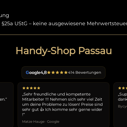
nung
ch §25a UStG – keine ausgewiesene Mehrwertsteuer
Handy-Shop Passau
4,8
G
oogle
414 Bewertungen
„Sehr freundliche und kompetente
„Sup
en.“
Mitarbeiter !!! Nehmen sich sehr viel Zeit
dank
um deine Probleme zu lösen! Preise sind
Bycyq
sehr gut 👍 Ich komme sehr gerne wider
!“
Matze Hauge · Google