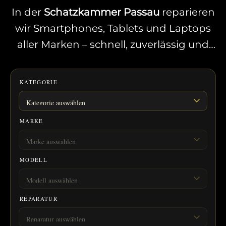
In der
Schatzkammer Passau
reparieren
wir Smartphones, Tablets und Laptops
aller Marken – schnell, zuverlässig und
mit
12 Monaten Garantie
auf jede
Reparatur. Viele Reparaturen noch am
KATEGORIE
selben Tag, ohne Termin.
MARKE
MODELL
REPARATUR