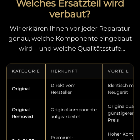
Welches Ersatzteil wird
verbaut?
Wir erklären Ihnen vor jeder Reparatur
genau, welche Komponente eingebaut
wird – und welche Qualitätsstufe
welchen Unterschied macht. Diese
Transparenz ist selten. Bei uns ist sie
KATEGORIE
HERKUNFT
VORTEIL
Standard.
Direkt vom
Identisch mit
Original
Hersteller
Neugerät
Originalqualitä
Original
Originalkomponente,
günstigerer
Removed
aufgearbeitet
Preis
Hoher Kontrast
Premium-